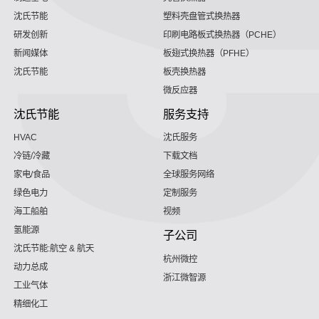
沈氏节能
塑料壳盘管式换热器
研发创新
印刷电路板式换热器（PCHE）
新闻媒体
板翅式换热器（PFHE）
沈氏节能
板壳换热器
微反应器
沈氏节能
服务支持
HVAC
沈氏服务
冷链/冷藏
下载文档
家电/食品
全球服务网络
绿色电力
定制服务
海工船舶
视频
氢能源
子公司
沈氏节能:航空 & 航天
杭州微控
动力总成
浙江微智源
工业气体
精细化工