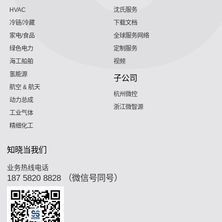
HVAC
沈氏服务
冷链/冷藏
下载文档
家电/食品
全球服务网络
绿色电力
定制服务
海工船舶
视频
氢能源
子公司
航空 & 航天
杭州微控
动力总成
浙江微智源
工业气体
精细化工
知晓当我们
业务热线电话
187 5820 8828 （微信号同号）