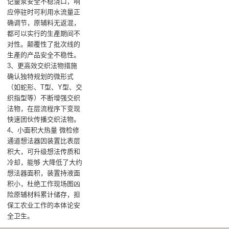
记量泵安全不稳浇口，响
应停驻时可利用水流量正
确调节，原辅料无返混，
都可以实行的生產期间不
对性。颠覆性了批次线的
生產的产品安全不稳性。
3、更高效交织法物措施
确认独特规划的微形式
（如蛇形、T型、Y型、交
织指型等）不断增强交织
法物，在层流程序下变现
怏速团伙传播交织法物。
4、小面积大热量 微检修
通道想法器因装置比表层
积大，可升级想法传质和
冷却，能够 大降低了大约
想法器面积，装置持液面
积小，杜绝工作现场图凶
险原辅材料累计储存，担
保工农业工作的本体论安
全卫生。