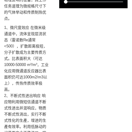
任务道理为微规格尺寸下
的气体举动和传质制热优
点。
1、微尺度效应 在微米级
通道中，流体呈现层流状
态（雷诺数Re通常
<500），扩散距离极短，
分子扩散成为主要传质方
式。比表面积大（可达
10000-50000 m²/m³，工业
化应用微通道反应器比表
面积仍可达1000m2/m3以
上），传热传质效率极
高。
2、不断式性进出响应 响
应物利用微短信通道不断
式性进出并混响应，物质
不断式性淌出，实行不断
式性化的生產，增进的生
產有效率。利用低脉动的