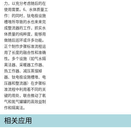
力，以充分考虑随后的在
使用需要。6、水体质量工
作：的同时，钛电极设施
槽堆所导致的水也来来完
成整流器的工作，抓实水
体质量的纯粹度，能够用
做随后巡环或许多功能。
正个制作步骤标准流程运
用了长度的融合性和准确
性。多个设施（如气水隔
离法器、采暖器工作器、
热工作器、减压蒸馏掉
器、钛电极设施槽堆、电
压器和整流器）在步骤标
准流程中利用着不同的关
键的用处，联合推动了氡
气和氮气罐罐的高效益制
作和隔离法。
相关应用