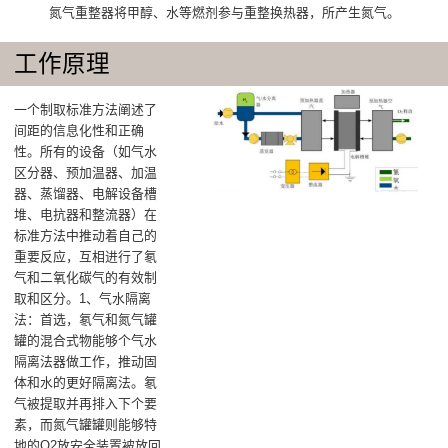
氮气重整器将甲醇、水等燃剂参与重整换热器，所产生氮气。
工作原理
一个制取标准方法阐述了
间距的信息化性和正确
性。所有的设备（如气水
区分器、预加温器、加温
器、蒸馏器、电解设备槽
堆、电抗器和整流器）在
标准方法中推动着自己的
重要反应，互相进行了氡
气和二氧化碳气的有效制
取和区分。1、气水隔离
法：首选，氡气和氮气罐
罐的混合式物能够个气水
隔离法器做工作，推动固
体和水的更好隔离法。氡
气被提取并再排入下个要
素，而氮气罐罐则能够特
地的O2放安全装置被放回