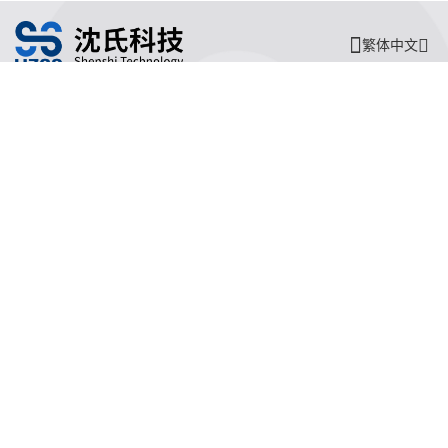
繁体中文
沈氏节能
沈氏节能
关于沈氏
同轴换热器
制造基地
壳管换热器
沈氏节能
塑料壳盘管式换热器
研发创新
沈氏节能:印刷电路板式换热器（PCHE）
新闻媒体
沈氏节能:板翅式换热器（PFHE）
沈氏节能
板壳换热器
微反应器
沈氏节能
服务支持
HVAC
沈氏服务
冷链/冷藏
下载文档