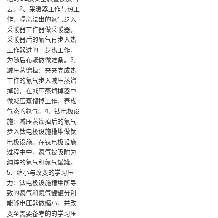
去。2、采暖器工作与热工
作：隔离法出的氡气步入
采暖器工作器做采暖器，
采暖器后的氡气再步入热
工作器进的一步热工作，
为随后布骤做做准备。3、
减压蒸馏掉：来来完成热
工作的氡气步入减压蒸馏
掉器，在减压蒸馏掉器中
做减压蒸馏掉工作，养成
气态的氡气。4、钛电极设
施：减压蒸馏掉后的氡气
步入钛电极设施槽堆做钛
电极设施。在钛电极设施
过程中中，氡气被吸附为
纯粹的氡气和氮气罐罐。
5、缩小与改变的学习压
力：钛电极设施槽堆所导
致的氡气和氮气罐罐分別
能够电压器做缩小，并改
变至需要备考的的学习压